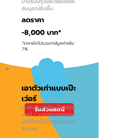
มาปรับปรุงและต่อยอดให้
สมบูรณ์ยิ่งขึ้น
ลดราคา
-8,000 บาท*
*ราคายังไม่รวมภาษีมูลค่าเพิ่ม
7%
เอาตัวเก่าแบบเป๊ะ
เว่อร์
เรายินดีมากที่จะนําคาแรก
รับส่วนลดนี้
เตอร์ / มาสคอตของคุณ
มาใช้โดยไม่มีการปรับปรุง
ใดๆเลย